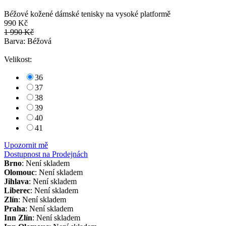
Béžové kožené dámské tenisky na vysoké platformě
990 Kč
1 990 Kč
Barva: Béžová
Velikost:
36
37
38
39
40
41
Upozornit mě
Dostupnost na Prodejnách
Brno
: Není skladem
Olomouc
: Není skladem
Jihlava
: Není skladem
Liberec
: Není skladem
Zlín
: Není skladem
Praha
: Není skladem
Inn Zlín
: Není skladem