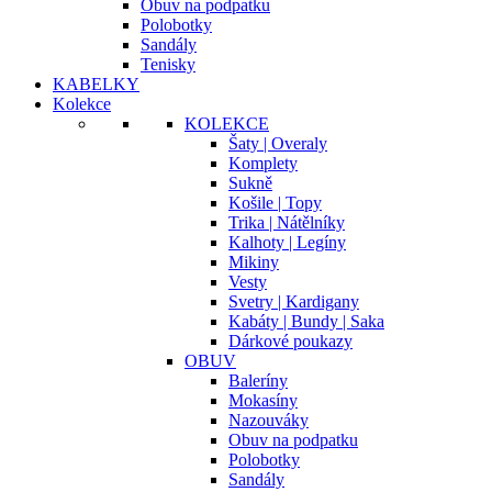
Obuv na podpatku
Polobotky
Sandály
Tenisky
KABELKY
Kolekce
KOLEKCE
Šaty | Overaly
Komplety
Sukně
Košile | Topy
Trika | Nátělníky
Kalhoty | Legíny
Mikiny
Vesty
Svetry | Kardigany
Kabáty | Bundy | Saka
Dárkové poukazy
OBUV
Baleríny
Mokasíny
Nazouváky
Obuv na podpatku
Polobotky
Sandály