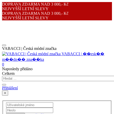
DOPRAVA ZDARMA NAD 3 000,- Kč
NEJVYŠŠÍ LETNÍ SLEVY
DOPRAVA ZDARMA NAD 3 000,- Kč
NEJVYŠŠÍ LETNÍ SLEVY
VABACCI | Česká módní značka
V
A
B
A
C
C
I
|
�
�
e
s
k
�
�
m
�
�
d
n
�
�
z
n
a
�
�
k
a
0
Naposledy přidáno
Celkem
Přihlášení
×