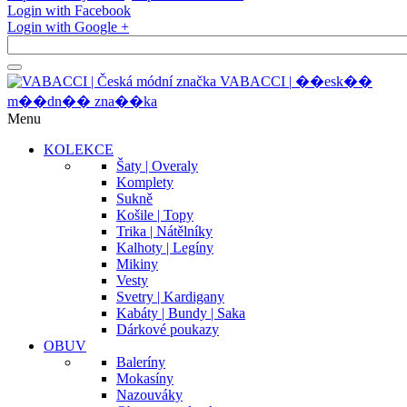
Login with Facebook
Login with Google +
V
A
B
A
C
C
I
|
�
�
e
s
k
�
�
m
�
�
d
n
�
�
z
n
a
�
�
k
a
Menu
KOLEKCE
Šaty | Overaly
Komplety
Sukně
Košile | Topy
Trika | Nátělníky
Kalhoty | Legíny
Mikiny
Vesty
Svetry | Kardigany
Kabáty | Bundy | Saka
Dárkové poukazy
OBUV
Baleríny
Mokasíny
Nazouváky