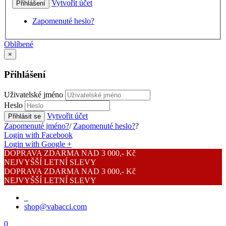
Vytvořit účet
Přihlášení
Zapomenuté heslo?
Oblíbené
×
Přihlášení
Uživatelské jméno
Heslo
Vytvořit účet
Přihlásit se
Zapomenuté jméno?
/
Zapomenuté heslo?
?
Login with Facebook
Login with Google +
DOPRAVA ZDARMA NAD 3 000,- Kč
NEJVYŠŠÍ LETNÍ SLEVY
DOPRAVA ZDARMA NAD 3 000,- Kč
NEJVYŠŠÍ LETNÍ SLEVY
shop@vabacci.com
0