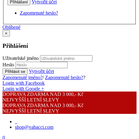
Vytvořit účet
Přihlášení
Zapomenuté heslo?
Oblíbené
×
Přihlášení
Uživatelské jméno
Heslo
Vytvořit účet
Přihlásit se
Zapomenuté jméno?
/
Zapomenuté heslo?
?
Login with Facebook
Login with Google +
DOPRAVA ZDARMA NAD 3 000,- Kč
NEJVYŠŠÍ LETNÍ SLEVY
DOPRAVA ZDARMA NAD 3 000,- Kč
NEJVYŠŠÍ LETNÍ SLEVY
shop@vabacci.com
0