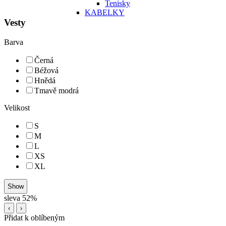
Tenisky
KABELKY
Vesty
Barva
Černá
Béžová
Hnědá
Tmavě modrá
Velikost
S
M
L
XS
XL
sleva 52%
‹
›
Přidat k oblíbeným