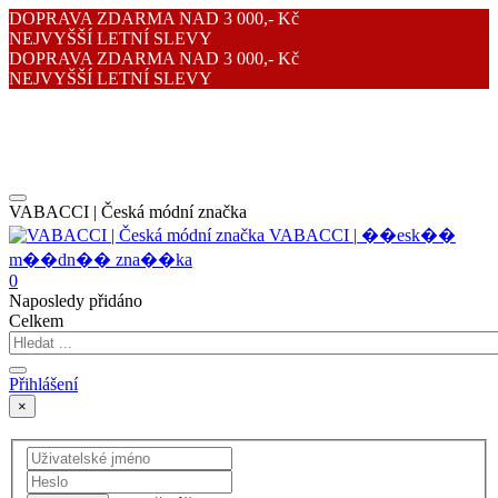
DOPRAVA ZDARMA NAD 3 000,- Kč
NEJVYŠŠÍ LETNÍ SLEVY
DOPRAVA ZDARMA NAD 3 000,- Kč
NEJVYŠŠÍ LETNÍ SLEVY
VABACCI | Česká módní značka
V
A
B
A
C
C
I
|
�
�
e
s
k
�
�
m
�
�
d
n
�
�
z
n
a
�
�
k
a
0
Naposledy přidáno
Celkem
Přihlášení
×