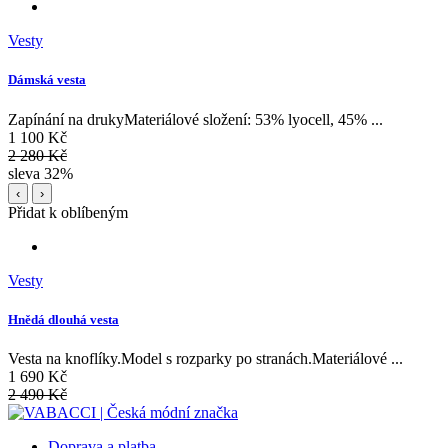
Vesty
Dámská vesta
Zapínání na drukyMateriálové složení: 53% lyocell, 45% ...
1 100 Kč
2 280 Kč
sleva 32%
‹
›
Přidat k oblíbeným
Vesty
Hnědá dlouhá vesta
Vesta na knoflíky.Model s rozparky po stranách.Materiálové ...
1 690 Kč
2 490 Kč
Doprava a platba