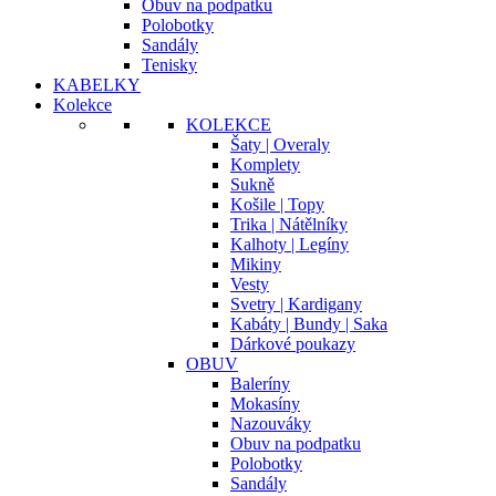
Obuv na podpatku
Polobotky
Sandály
Tenisky
KABELKY
Kolekce
KOLEKCE
Šaty | Overaly
Komplety
Sukně
Košile | Topy
Trika | Nátělníky
Kalhoty | Legíny
Mikiny
Vesty
Svetry | Kardigany
Kabáty | Bundy | Saka
Dárkové poukazy
OBUV
Baleríny
Mokasíny
Nazouváky
Obuv na podpatku
Polobotky
Sandály