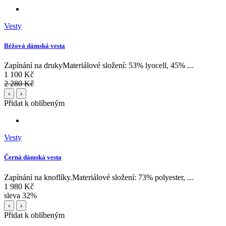
Vesty
Béžová dámská vesta
Zapínání na drukyMateriálové složení: 53% lyocell, 45% ...
1 100 Kč
2 280 Kč
‹
›
Přidat k oblíbeným
Vesty
Černá dámská vesta
Zapínání na knoflíky.Materiálové složení: 73% polyester, ...
1 980 Kč
sleva 32%
‹
›
Přidat k oblíbeným