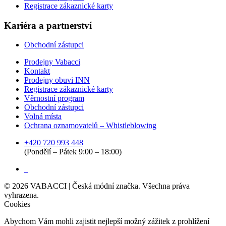
Registrace zákaznické karty
Kariéra a partnerství
Obchodní zástupci
Prodejny Vabacci
Kontakt
Prodejny obuvi INN
Registrace zákaznické karty
Věrnostní program
Obchodní zástupci
Volná místa
Ochrana oznamovatelů – Whistleblowing
+420 720 993 448
(Pondělí – Pátek 9:00 – 18:00)
©
2026
VABACCI | Česká módní značka. Všechna práva
vyhrazena.
Cookies
Abychom Vám mohli zajistit nejlepší možný zážitek z prohlížení