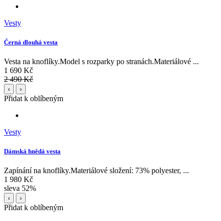
Vesty
Černá dlouhá vesta
Vesta na knoflíky.Model s rozparky po stranách.Materiálové ...
1 690 Kč
2 490 Kč
‹
›
Přidat k oblíbeným
Vesty
Dámská hnědá vesta
Zapínání na knoflíky.Materiálové složení: 73% polyester, ...
1 980 Kč
sleva 52%
‹
›
Přidat k oblíbeným