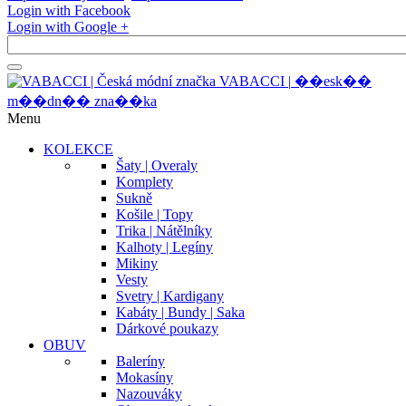
Login with Facebook
Login with Google +
V
A
B
A
C
C
I
|
�
�
e
s
k
�
�
m
�
�
d
n
�
�
z
n
a
�
�
k
a
Menu
KOLEKCE
Šaty | Overaly
Komplety
Sukně
Košile | Topy
Trika | Nátělníky
Kalhoty | Legíny
Mikiny
Vesty
Svetry | Kardigany
Kabáty | Bundy | Saka
Dárkové poukazy
OBUV
Baleríny
Mokasíny
Nazouváky