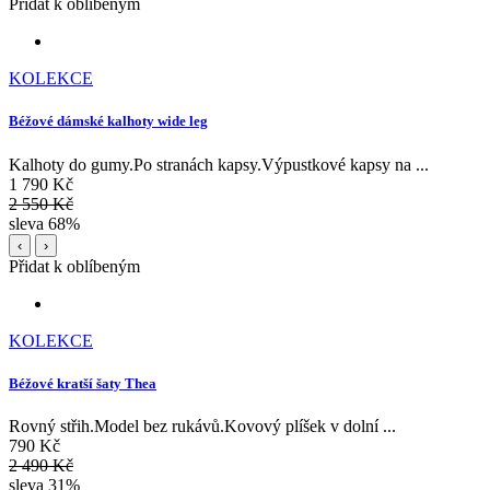
Přidat k oblíbeným
KOLEKCE
Béžové dámské kalhoty wide leg
Kalhoty do gumy.Po stranách kapsy.Výpustkové kapsy na ...
1 790 Kč
2 550 Kč
sleva 68%
‹
›
Přidat k oblíbeným
KOLEKCE
Béžové kratší šaty Thea
Rovný střih.Model bez rukávů.Kovový plíšek v dolní ...
790 Kč
2 490 Kč
sleva 31%