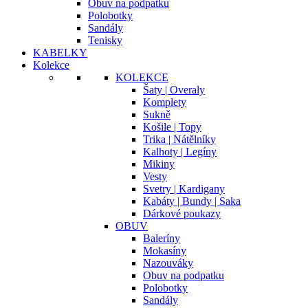
Obuv na podpatku
Polobotky
Sandály
Tenisky
KABELKY
Kolekce
KOLEKCE
Šaty | Overaly
Komplety
Sukně
Košile | Topy
Trika | Nátělníky
Kalhoty | Legíny
Mikiny
Vesty
Svetry | Kardigany
Kabáty | Bundy | Saka
Dárkové poukazy
OBUV
Baleríny
Mokasíny
Nazouváky
Obuv na podpatku
Polobotky
Sandály