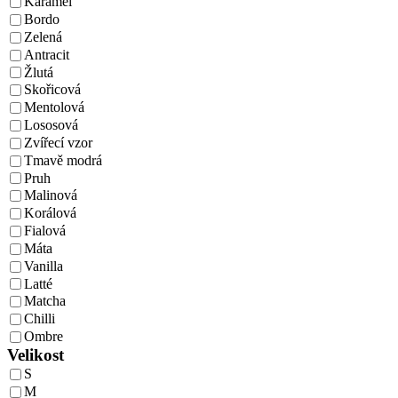
Karamel
Bordo
Zelená
Antracit
Žlutá
Skořicová
Mentolová
Lososová
Zvířecí vzor
Tmavě modrá
Pruh
Malinová
Korálová
Fialová
Máta
Vanilla
Latté
Matcha
Chilli
Ombre
Velikost
S
M