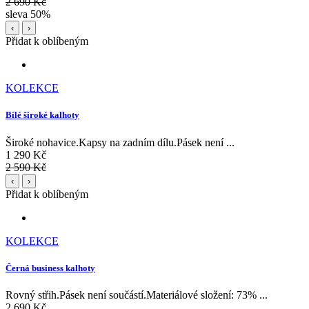
2 690 Kč
sleva 50%
‹
›
Přidat k oblíbeným
KOLEKCE
Bílé široké kalhoty
Široké nohavice.Kapsy na zadním dílu.Pásek není ...
1 290 Kč
2 590 Kč
‹
›
Přidat k oblíbeným
KOLEKCE
Černá business kalhoty
Rovný střih.Pásek není součástí.Materiálové složení: 73% ...
2 690 Kč