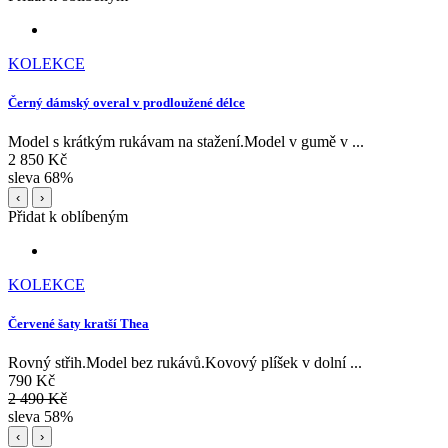
KOLEKCE
Černý dámský overal v prodloužené délce
Model s krátkým rukávam na stažení.Model v gumě v ...
2 850 Kč
sleva 68%
‹
›
Přidat k oblíbeným
KOLEKCE
Červené šaty kratší Thea
Rovný střih.Model bez rukávů.Kovový plíšek v dolní ...
790 Kč
2 490 Kč
sleva 58%
‹
›