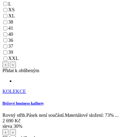
L
XS
XL
38
41
40
36
37
39
XXL
‹
›
Přidat k oblíbeným
KOLEKCE
Béžové business kalhoty
Rovný střih.Pásek není součástí.Materiálové složení: 73% ...
2 690 Kč
sleva 30%
‹
›