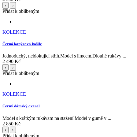
‹
›
Přidat k oblíbeným
KOLEKCE
Černá kanýrová košile
Jednoduchý, neblokující střih.Model s límcem.Dlouhé rukávy ...
2 490 Kč
‹
›
Přidat k oblíbeným
KOLEKCE
Černý dámský overal
Model s krátkým rukávam na stažení.Model v gumě v ...
2 850 Kč
‹
›
Přidat k oblíbeným