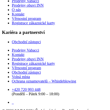
Prodejny Vabacci
Prodejny obuvi INN
O nás
Kontakt
Věrnostní program
Registrace zákaznické karty
Kariéra a partnerství
Obchodní zástupci
Prodejny Vabacci
Kontakt
Prodejny obuvi INN
Registrace zákaznické karty
Věrnostní program
Obchodní zástupci
Volná místa
Ochrana oznamovatelů – Whistleblowing
+420 720 993 448
(Pondělí – Pátek 9:00 – 18:00)