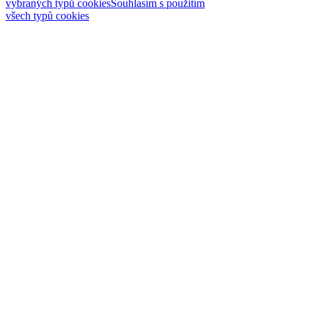
vybraných typů cookies
Souhlasím s použitím
všech typů cookies