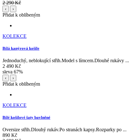
2 290 Kč
‹
›
Přidat k oblíbeným
KOLEKCE
Bílá kanýrová košile
Jednoduchý, neblokující střih.Model s límcem.Dlouhé rukávy ...
2 490 Kč
sleva 67%
‹
›
Přidat k oblíbeným
KOLEKCE
Bílé košilové šaty bavlněné
Oversize střih.Dlouhý rukáv.Po stranách kapsy.Rozparky po ...
890 Kč