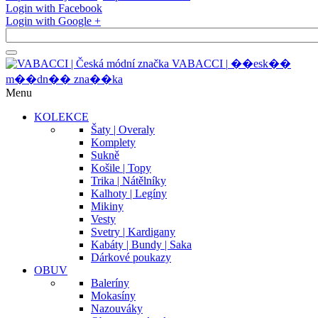
Login with Facebook
Login with Google +
V
A
B
A
C
C
I
|
�
�
e
s
k
�
�
m
�
�
d
n
�
�
z
n
a
�
�
k
a
Menu
KOLEKCE
Šaty | Overaly
Komplety
Sukně
Košile | Topy
Trika | Nátělníky
Kalhoty | Legíny
Mikiny
Vesty
Svetry | Kardigany
Kabáty | Bundy | Saka
Dárkové poukazy
OBUV
Baleríny
Mokasíny
Nazouváky