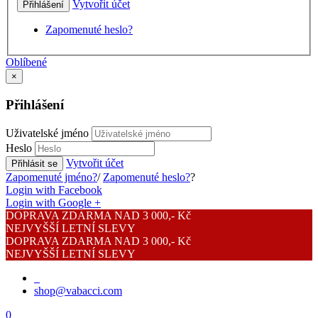
Vytvořit účet
Přihlášení
Zapomenuté heslo?
Oblíbené
×
Přihlášení
Uživatelské jméno
Heslo
Vytvořit účet
Přihlásit se
Zapomenuté jméno?
/
Zapomenuté heslo?
?
Login with Facebook
Login with Google +
DOPRAVA ZDARMA NAD 3 000,- Kč
NEJVYŠŠÍ LETNÍ SLEVY
DOPRAVA ZDARMA NAD 3 000,- Kč
NEJVYŠŠÍ LETNÍ SLEVY
shop@vabacci.com
0