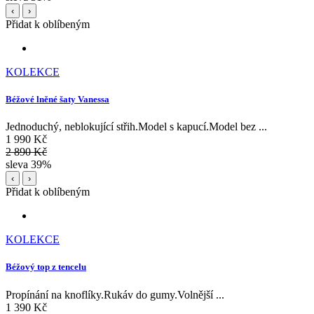
‹
›
Přidat k oblíbeným
KOLEKCE
Béžové lněné šaty Vanessa
Jednoduchý, neblokující střih.Model s kapucí.Model bez ...
1 990 Kč
2 890 Kč
sleva 39%
‹
›
Přidat k oblíbeným
KOLEKCE
Béžový top z tencelu
Propínání na knoflíky.Rukáv do gumy.Volnější ...
1 390 Kč