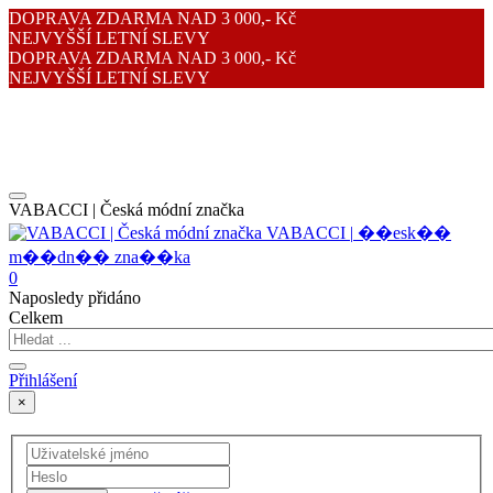
DOPRAVA ZDARMA NAD 3 000,- Kč
NEJVYŠŠÍ LETNÍ SLEVY
DOPRAVA ZDARMA NAD 3 000,- Kč
NEJVYŠŠÍ LETNÍ SLEVY
VABACCI | Česká módní značka
V
A
B
A
C
C
I
|
�
�
e
s
k
�
�
m
�
�
d
n
�
�
z
n
a
�
�
k
a
0
Naposledy přidáno
Celkem
Přihlášení
×