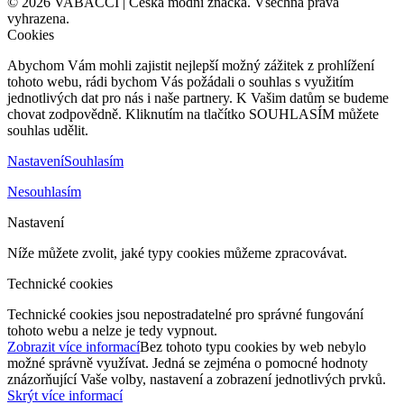
©
2026
VABACCI | Česká módní značka. Všechna práva
vyhrazena.
Cookies
Abychom Vám mohli zajistit nejlepší možný zážitek z prohlížení
tohoto webu, rádi bychom Vás požádali o souhlas s využitím
jednotlivých dat pro nás i naše partnery. K Vašim datům se budeme
chovat zodpovědně. Kliknutím na tlačítko SOUHLASÍM můžete
souhlas udělit.
Nastavení
Souhlasím
Nesouhlasím
Nastavení
Níže můžete zvolit, jaké typy cookies můžeme zpracovávat.
Technické cookies
Technické cookies jsou nepostradatelné pro správné fungování
tohoto webu a nelze je tedy vypnout.
Zobrazit více informací
Bez tohoto typu cookies by web nebylo
možné správně využívat. Jedná se zejména o pomocné hodnoty
znázorňující Vaše volby, nastavení a zobrazení jednotlivých prvků.
Skrýt více informací