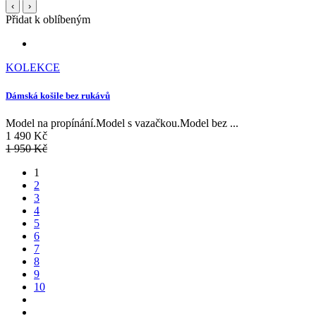
‹
›
Přidat k oblíbeným
KOLEKCE
Dámská košile bez rukávů
Model na propínání.Model s vazačkou.Model bez ...
1 490 Kč
1 950 Kč
1
2
3
4
5
6
7
8
9
10