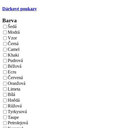
Dárkové poukazy
Barva
Šedá
Modrá
Vzor
Černá
Camel
Khaki
Pudrová
Béžová
Ecru
Červená
Oranžová
Limeta
Bílá
Hnědá
Růžová
Tyrkysová
Taupe
Petrolejová