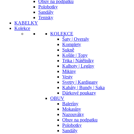
Obuv na podpatku
Polobotky
Sandály
Tenisky
KABELKY
Kolekce
KOLEKCE
Šaty | Overaly
Komplety
Sukně
Košile | Topy
Trika | Nátělníky
Kalhoty | Legíny
Mikiny
Vesty
Svetry | Kardigany
Kabáty | Bundy | Saka
Dárkové poukazy
OBUV
Baleríny
Mokasíny
Nazouváky
Obuv na podpatku
Polobotky
Sandály