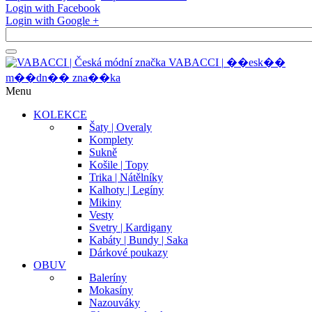
Login with Facebook
Login with Google +
V
A
B
A
C
C
I
|
�
�
e
s
k
�
�
m
�
�
d
n
�
�
z
n
a
�
�
k
a
Menu
KOLEKCE
Šaty | Overaly
Komplety
Sukně
Košile | Topy
Trika | Nátělníky
Kalhoty | Legíny
Mikiny
Vesty
Svetry | Kardigany
Kabáty | Bundy | Saka
Dárkové poukazy
OBUV
Baleríny
Mokasíny
Nazouváky