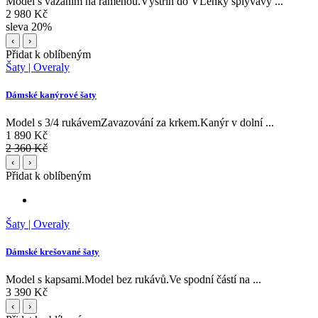
Model s vázáním na ramenou.Výstřih do VLehký splývavý ...
2 980 Kč
sleva 20%
‹
›
Přidat k oblíbeným
Šaty | Overaly
Dámské kanýrové šaty
Model s 3/4 rukávemZavazování za krkem.Kanýr v dolní ...
1 890 Kč
2 360 Kč
‹
›
Přidat k oblíbeným
Šaty | Overaly
Dámské krešované šaty
Model s kapsami.Model bez rukávů.Ve spodní částí na ...
3 390 Kč
‹
›