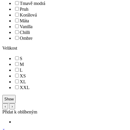
Tmavě modrá
Pruh
Korálová
Máta
Vanilla
Chilli
Ombre
Velikost
S
M
L
XS
XL
XXL
‹
›
Přidat k oblíbeným