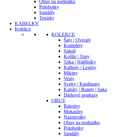
Obuv na podpatku
Polobotky
Sandály
Tenisky
KABELKY
Kolekce
KOLEKCE
Šaty | Overaly
Komplety
Sukně
Košile | Topy
Trika | Nátělníky
Kalhoty | Legíny
Mikiny
Vesty
Svetry | Kardigany
Kabáty | Bundy | Saka
Dárkové poukazy
OBUV
Baleríny
Mokasíny
Nazouváky
Obuv na podpatku
Polobotky
Sandály