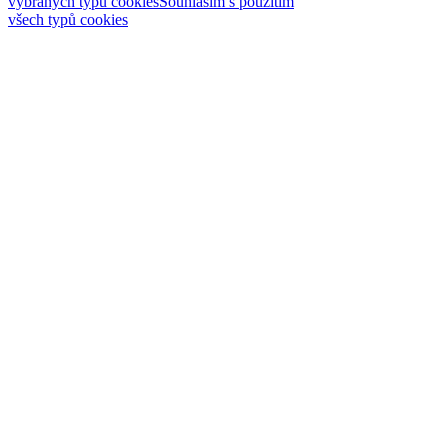
vybraných typů cookies
Souhlasím s použitím
všech typů cookies