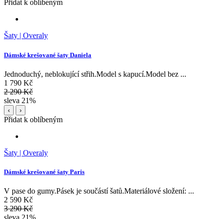
Přidat k oblíbeným
Šaty | Overaly
Dámské krešované šaty Daniela
Jednoduchý, neblokující střih.Model s kapucí.Model bez ...
1 790 Kč
2 290 Kč
sleva 21%
‹
›
Přidat k oblíbeným
Šaty | Overaly
Dámské krešované šaty Paris
V pase do gumy.Pásek je součástí šatů.Materiálové složení: ...
2 590 Kč
3 290 Kč
sleva 21%