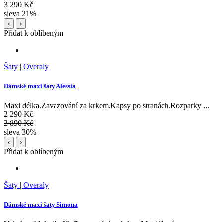
3 290 Kč
sleva 21%
‹
›
Přidat k oblíbeným
Šaty | Overaly
Dámské maxi šaty Alessia
Maxi délka.Zavazování za krkem.Kapsy po stranách.Rozparky ...
2 290 Kč
2 890 Kč
sleva 30%
‹
›
Přidat k oblíbeným
Šaty | Overaly
Dámské maxi šaty Simona