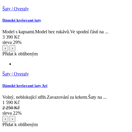
Šaty | Overaly
Dámské krešované šaty
Model s kapsami.Model bez rukávů.Ve spodní částí na ...
3 390 Kč
sleva 29%
‹
›
Přidat k oblíbeným
Šaty | Overaly
Dámské krešované šaty Ari
Volný, neblokující střih.Zavazování za krkem.Šaty na ...
1 590 Kč
2 250 Kč
sleva 22%
‹
›
Přidat k oblíbeným