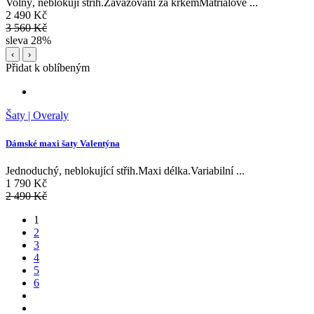
Volný, neblokují střih.Zavazování za krkemMatriálové ...
2 490 Kč
3 560 Kč
sleva 28%
‹
›
Přidat k oblíbeným
Šaty | Overaly
Dámské maxi šaty Valentýna
Jednoduchý, neblokující střih.Maxi délka.Variabilní ...
1 790 Kč
2 490 Kč
1
2
3
4
5
6