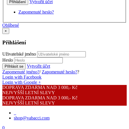
Vytvořit účet
Přihlášení
Zapomenuté heslo?
Oblíbené
×
Přihlášení
Uživatelské jméno
Heslo
Vytvořit účet
Přihlásit se
Zapomenuté jméno?
/
Zapomenuté heslo?
?
Login with Facebook
Login with Google +
DOPRAVA ZDARMA NAD 3 000,- Kč
NEJVYŠŠÍ LETNÍ SLEVY
DOPRAVA ZDARMA NAD 3 000,- Kč
NEJVYŠŠÍ LETNÍ SLEVY
shop@vabacci.com
0