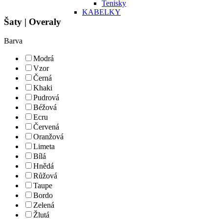
Tenisky
KABELKY
Šaty | Overaly
Barva
Modrá
Vzor
Černá
Khaki
Pudrová
Béžová
Ecru
Červená
Oranžová
Limeta
Bílá
Hnědá
Růžová
Taupe
Bordo
Zelená
Žlutá