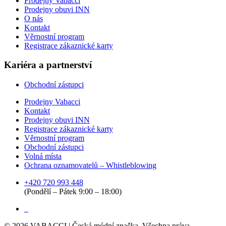
Prodejny Vabacci
Prodejny obuvi INN
O nás
Kontakt
Věrnostní program
Registrace zákaznické karty
Kariéra a partnerství
Obchodní zástupci
Prodejny Vabacci
Kontakt
Prodejny obuvi INN
Registrace zákaznické karty
Věrnostní program
Obchodní zástupci
Volná místa
Ochrana oznamovatelů – Whistleblowing
+420 720 993 448
(Pondělí – Pátek 9:00 – 18:00)
©
2026
VABACCI | Česká módní značka. Všechna práva