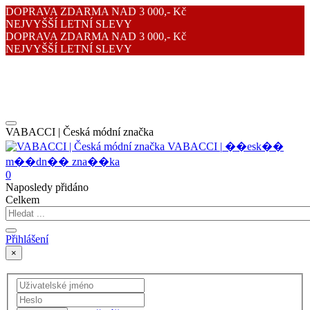
DOPRAVA ZDARMA NAD 3 000,- Kč
NEJVYŠŠÍ LETNÍ SLEVY
DOPRAVA ZDARMA NAD 3 000,- Kč
NEJVYŠŠÍ LETNÍ SLEVY
VABACCI | Česká módní značka
V
A
B
A
C
C
I
|
�
�
e
s
k
�
�
m
�
�
d
n
�
�
z
n
a
�
�
k
a
0
Naposledy přidáno
Celkem
Přihlášení
×