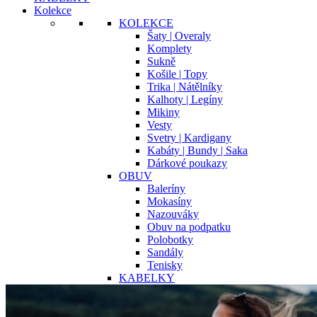
Kolekce
KOLEKCE
Šaty | Overaly
Komplety
Sukně
Košile | Topy
Trika | Nátělníky
Kalhoty | Legíny
Mikiny
Vesty
Svetry | Kardigany
Kabáty | Bundy | Saka
Dárkové poukazy
OBUV
Baleríny
Mokasíny
Nazouváky
Obuv na podpatku
Polobotky
Sandály
Tenisky
KABELKY