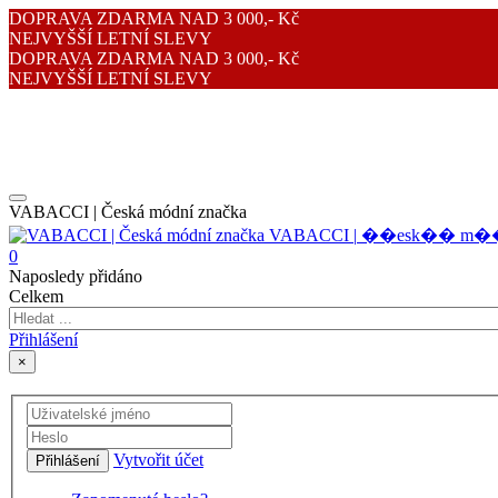
DOPRAVA ZDARMA NAD 3 000,- Kč
NEJVYŠŠÍ LETNÍ SLEVY
DOPRAVA ZDARMA NAD 3 000,- Kč
NEJVYŠŠÍ LETNÍ SLEVY
VABACCI | Česká módní značka
V
A
B
A
C
C
I
|
�
�
e
s
k
�
�
m
�
0
Naposledy přidáno
Celkem
Přihlášení
×
Vytvořit účet
Přihlášení