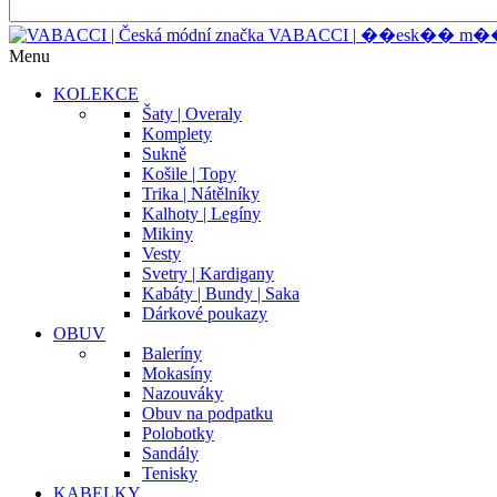
V
A
B
A
C
C
I
|
�
�
e
s
k
�
�
m
�
Menu
KOLEKCE
Šaty | Overaly
Komplety
Sukně
Košile | Topy
Trika | Nátělníky
Kalhoty | Legíny
Mikiny
Vesty
Svetry | Kardigany
Kabáty | Bundy | Saka
Dárkové poukazy
OBUV
Baleríny
Mokasíny
Nazouváky
Obuv na podpatku
Polobotky
Sandály
Tenisky
KABELKY