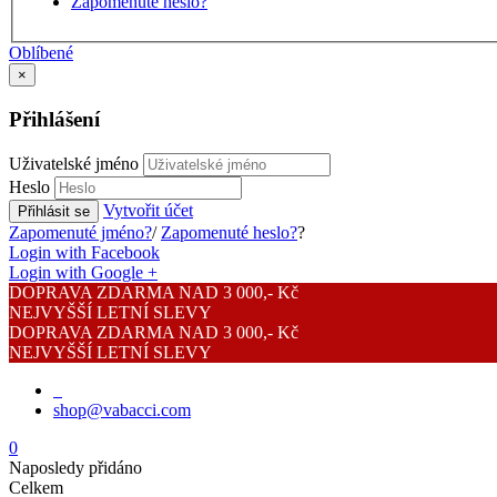
Zapomenuté heslo?
Oblíbené
×
Přihlášení
Uživatelské jméno
Heslo
Vytvořit účet
Přihlásit se
Zapomenuté jméno?
/
Zapomenuté heslo?
?
Login with Facebook
Login with Google +
DOPRAVA ZDARMA NAD 3 000,- Kč
NEJVYŠŠÍ LETNÍ SLEVY
DOPRAVA ZDARMA NAD 3 000,- Kč
NEJVYŠŠÍ LETNÍ SLEVY
shop@vabacci.com
0
Naposledy přidáno
Celkem