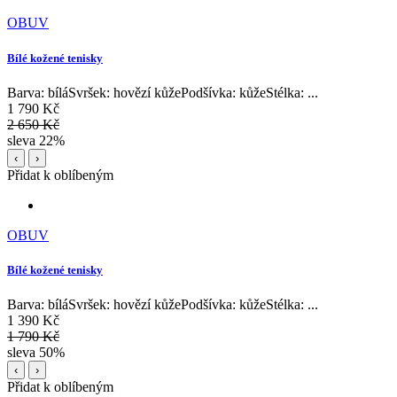
OBUV
Bílé kožené tenisky
Barva: bíláSvršek: hovězí kůžePodšívka: kůžeStélka: ...
1 790 Kč
2 650 Kč
sleva 22%
‹
›
Přidat k oblíbeným
OBUV
Bílé kožené tenisky
Barva: bíláSvršek: hovězí kůžePodšívka: kůžeStélka: ...
1 390 Kč
1 790 Kč
sleva 50%
‹
›
Přidat k oblíbeným