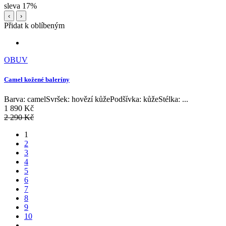
sleva 17%
‹
›
Přidat k oblíbeným
OBUV
Camel kožené baleríny
Barva: camelSvršek: hovězí kůžePodšívka: kůžeStélka: ...
1 890 Kč
2 290 Kč
1
2
3
4
5
6
7
8
9
10