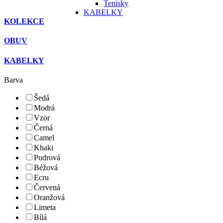
Tenisky
KABELKY
KOLEKCE
OBUV
KABELKY
Barva
Šedá
Modrá
Vzor
Černá
Camel
Khaki
Pudrová
Béžová
Ecru
Červená
Oranžová
Limeta
Bílá