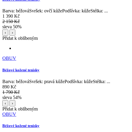
Barva: béžováSvršek: ovčí kůžePodšívka: kůžeStélka: ...
1 390 Kč
2 150 Kč
sleva 50%
‹
›
Přidat k oblíbeným
OBUV
Béžové kožené tenisky
Barva: béžováSvršek: pravá kůžePodšívka: kůžeStélka: ...
890 Kč
1 790 Kč
sleva 54%
‹
›
Přidat k oblíbeným
OBUV
Béžové kožené tenisky