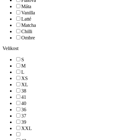
Fialová
Máta
Vanilla
Latté
Matcha
Chilli
Ombre
Velikost
S
M
L
XS
XL
38
41
40
36
37
39
XXL