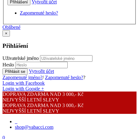
Vytvořit účet
Přihlášení
Zapomenuté heslo?
Oblíbené
×
Přihlášení
Uživatelské jméno
Heslo
Vytvořit účet
Přihlásit se
Zapomenuté jméno?
/
Zapomenuté heslo?
?
Login with Facebook
Login with Google +
DOPRAVA ZDARMA NAD 3 000,- Kč
NEJVYŠŠÍ LETNÍ SLEVY
DOPRAVA ZDARMA NAD 3 000,- Kč
NEJVYŠŠÍ LETNÍ SLEVY
shop@vabacci.com
0