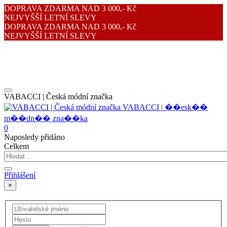
DOPRAVA ZDARMA NAD 3 000,- Kč
NEJVYŠŠÍ LETNÍ SLEVY
DOPRAVA ZDARMA NAD 3 000,- Kč
NEJVYŠŠÍ LETNÍ SLEVY
VABACCI | Česká módní značka
V
A
B
A
C
C
I
|
�
�
e
s
k
�
�
m
�
�
d
n
�
�
z
n
a
�
�
k
a
0
Naposledy přidáno
Celkem
Přihlášení
×