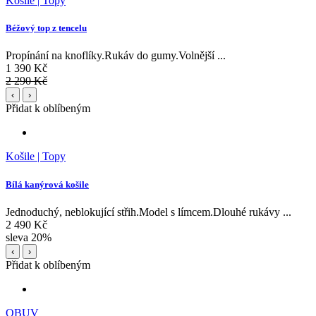
Košile | Topy
Béžový top z tencelu
Propínání na knoflíky.Rukáv do gumy.Volnější ...
1 390 Kč
2 290 Kč
‹
›
Přidat k oblíbeným
Košile | Topy
Bílá kanýrová košile
Jednoduchý, neblokující střih.Model s límcem.Dlouhé rukávy ...
2 490 Kč
sleva 20%
‹
›
Přidat k oblíbeným
OBUV