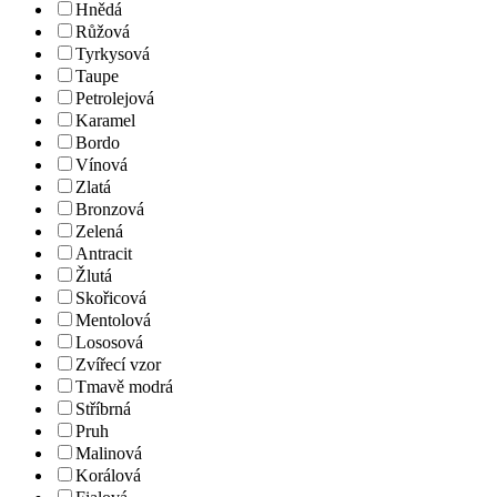
Hnědá
Růžová
Tyrkysová
Taupe
Petrolejová
Karamel
Bordo
Vínová
Zlatá
Bronzová
Zelená
Antracit
Žlutá
Skořicová
Mentolová
Lososová
Zvířecí vzor
Tmavě modrá
Stříbrná
Pruh
Malinová
Korálová