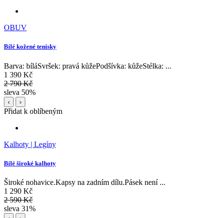
OBUV
Bílé kožené tenisky
Barva: bíláSvršek: pravá kůžePodšívka: kůžeStélka: ...
1 390 Kč
2 790 Kč
sleva 50%
‹
›
Přidat k oblíbeným
Kalhoty | Legíny
Bílé široké kalhoty
Široké nohavice.Kapsy na zadním dílu.Pásek není ...
1 290 Kč
2 590 Kč
sleva 31%