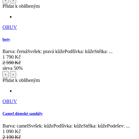
‹
›
Přidat k oblíbeným
OBUV
boty
Barva: černáSvršek: pravá kůžePodšívka: kůžeStélka: ...
1 790 Kč
2 590 Kč
sleva 50%
‹
›
Přidat k oblíbeným
OBUV
Camel dámské sandály
Barva: camelSvršek: kůžePodšívka: kůžeStélka: kůžePodešev: ...
1 090 Kč
2 190 Kč