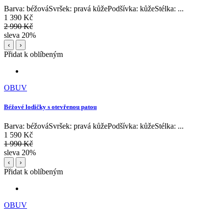
Barva: béžováSvršek: pravá kůžePodšívka: kůžeStélka: ...
1 390 Kč
2 990 Kč
sleva 20%
‹
›
Přidat k oblíbeným
OBUV
Béžové lodičky s otevřenou patou
Barva: béžováSvršek: pravá kůžePodšívka: kůžeStélka: ...
1 590 Kč
1 990 Kč
sleva 20%
‹
›
Přidat k oblíbeným
OBUV