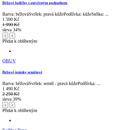
Béžové lodičky s otevřeným podpatkem
Barva: béžováSvršek: pravá kůžePodšívka: kůžeStélka: ...
1 590 Kč
1 990 Kč
sleva 34%
‹
›
Přidat k oblíbeným
OBUV
Béžové tenisky semišové
Barva: béžováSvršek: semiš - pravá kůžePodšívka: ...
1 490 Kč
2 250 Kč
sleva 39%
‹
›
Přidat k oblíbeným