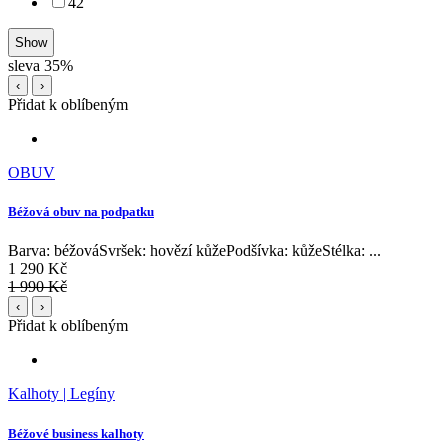
42
sleva 35%
‹
›
Přidat k oblíbeným
OBUV
Béžová obuv na podpatku
Barva: béžováSvršek: hovězí kůžePodšívka: kůžeStélka: ...
1 290 Kč
1 990 Kč
‹
›
Přidat k oblíbeným
Kalhoty | Legíny
Béžové business kalhoty