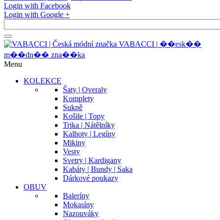
Login with Facebook
Login with Google +
V
A
B
A
C
C
I
|
�
�
e
s
k
�
�
m
�
�
d
n
�
�
z
n
a
�
�
k
a
Menu
KOLEKCE
Šaty | Overaly
Komplety
Sukně
Košile | Topy
Trika | Nátělníky
Kalhoty | Legíny
Mikiny
Vesty
Svetry | Kardigany
Kabáty | Bundy | Saka
Dárkové poukazy
OBUV
Baleríny
Mokasíny
Nazouváky