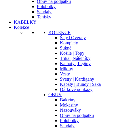
Obuv na podpatku
Polobotky
Sandály
Tenisky
KABELKY
Kolekce
KOLEKCE
Šaty | Overaly
Komplety
Sukně
Košile | Topy
Trika | Nátělníky
Kalhoty | Legíny
Mikiny
Vesty
Svetry | Kardigany
Kabáty | Bundy | Saka
Dárkové poukazy
OBUV
Baleríny
Mokasíny
Nazouváky
Obuv na podpatku
Polobotky
Sandály