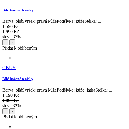
Bílé kožené tenisky
Barva: bíláSvršek: pravá kůžePodšívka: kůžeStélka: ...
1 590 Kč
1 990 Kč
sleva 37%
‹
›
Přidat k oblíbeným
OBUV
Bílé kožené tenisky
Barva: bíláSvršek: pravá kůžePodšívka: kůže, látkaStélka: ...
1 190 Kč
1 890 Kč
sleva 32%
‹
›
Přidat k oblíbeným