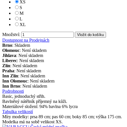
XS
S
M
L
XL
Množství:
Vložit do košíku
Dostupnost na Prodejnách
Brno
: Skladem
Olomouc
: Není skladem
Jihlava
: Není skladem
Liberec
: Není skladem
Zlín
: Není skladem
Praha
: Není skladem
Inn Zlín
: Není skladem
Inn Olomouc
: Není skladem
Inn Brno
: Není skladem
Podrobnosti
Basic, jednoduchý střih.
Bavlněný nátělník příjemný na kůži.
Materiálové složení: 94% bavlna 6% lycra
Tabulka velikostí
Míry modelky: prsa 89 cm; pas 60 cm; boky 85 cm; výška 175 cm.
Modelka má na sobě velikost XS.