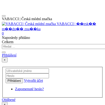
VABACCI | Česká módní značka
V
A
B
A
C
C
I
|
�
�
e
s
k
�
�
m
�
�
d
n
�
�
z
n
a
�
�
k
a
0
Naposledy přidáno
Celkem
Přihlášení
×
Vytvořit účet
Přihlášení
Zapomenuté heslo?
Oblíbené
×