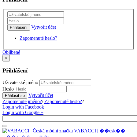
Vytvořit účet
Přihlášení
Zapomenuté heslo?
Oblíbené
×
Přihlášení
Uživatelské jméno
Heslo
Vytvořit účet
Přihlásit se
Zapomenuté jméno?
/
Zapomenuté heslo?
?
Login with Facebook
Login with Google +
V
A
B
A
C
C
I
|
�
�
e
s
k
�
�