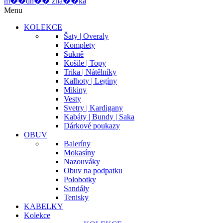
m
�
�
d
n
�
�
z
n
a
�
�
k
a
Menu
KOLEKCE
Šaty | Overaly
Komplety
Sukně
Košile | Topy
Trika | Nátělníky
Kalhoty | Legíny
Mikiny
Vesty
Svetry | Kardigany
Kabáty | Bundy | Saka
Dárkové poukazy
OBUV
Baleríny
Mokasíny
Nazouváky
Obuv na podpatku
Polobotky
Sandály
Tenisky
KABELKY
Kolekce