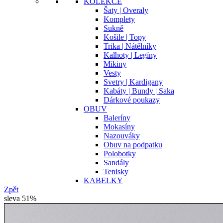
KOLEKCE
Šaty | Overaly
Komplety
Sukně
Košile | Topy
Trika | Nátělníky
Kalhoty | Legíny
Mikiny
Vesty
Svetry | Kardigany
Kabáty | Bundy | Saka
Dárkové poukazy
OBUV
Baleríny
Mokasíny
Nazouváky
Obuv na podpatku
Polobotky
Sandály
Tenisky
KABELKY
Zpět
sleva 51%