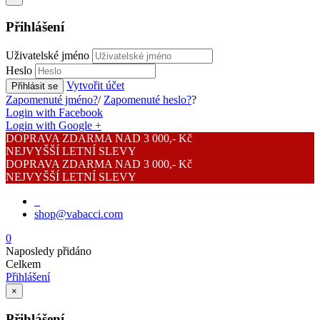
Přihlášení
Uživatelské jméno
Heslo
Vytvořit účet
Přihlásit se
Zapomenuté jméno?
/
Zapomenuté heslo?
?
Login with Facebook
Login with Google +
DOPRAVA ZDARMA NAD 3 000,- Kč
NEJVYŠŠÍ LETNÍ SLEVY
DOPRAVA ZDARMA NAD 3 000,- Kč
NEJVYŠŠÍ LETNÍ SLEVY
shop@vabacci.com
0
Naposledy přidáno
Celkem
Přihlášení
×
Přihlášení