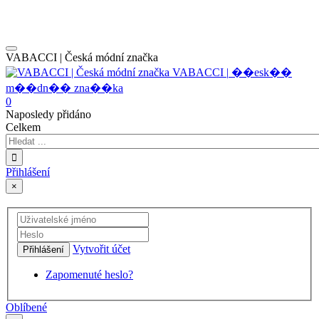
VABACCI | Česká módní značka
V
A
B
A
C
C
I
|
�
�
e
s
k
�
�
m
�
�
d
n
�
�
z
n
a
�
�
k
a
0
Naposledy přidáno
Celkem
Přihlášení
×
Vytvořit účet
Přihlášení
Zapomenuté heslo?
Oblíbené