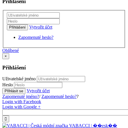
Přihlášení
Vytvořit účet
Přihlášení
Zapomenuté heslo?
Oblíbené
×
Přihlášení
Uživatelské jméno
Heslo
Vytvořit účet
Přihlásit se
Zapomenuté jméno?
/
Zapomenuté heslo?
?
Login with Facebook
Login with Google +
V
A
B
A
C
C
I
|
�
�
e
s
k
�
�