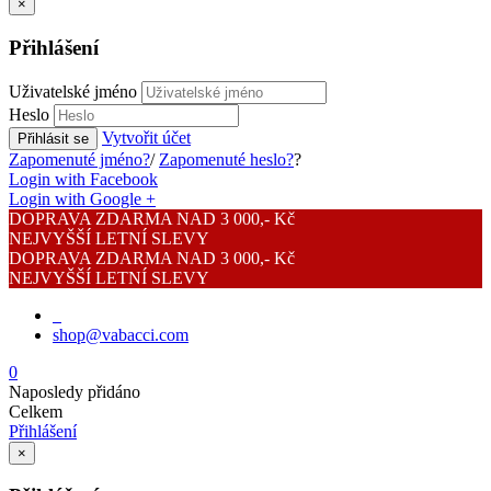
×
Přihlášení
Uživatelské jméno
Heslo
Vytvořit účet
Přihlásit se
Zapomenuté jméno?
/
Zapomenuté heslo?
?
Login with Facebook
Login with Google +
DOPRAVA ZDARMA NAD 3 000,- Kč
NEJVYŠŠÍ LETNÍ SLEVY
DOPRAVA ZDARMA NAD 3 000,- Kč
NEJVYŠŠÍ LETNÍ SLEVY
shop@vabacci.com
0
Naposledy přidáno
Celkem
Přihlášení
×