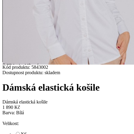
Přidat k oblíbeným
Kód produktu:
5843002
Dostupnost produktu:
skladem
Dámská elastická košile
Dámská elastická košile
1 890 Kč
Obrázek (1)
Barva: Bílá
Obrázek (2)
Obrázek (4)
Velikost: