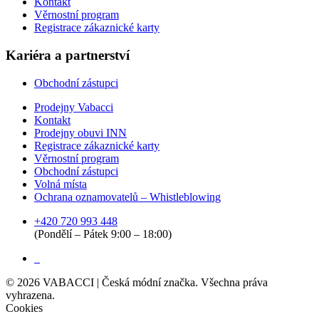
Kontakt
Věrnostní program
Registrace zákaznické karty
Kariéra a partnerství
Obchodní zástupci
Prodejny Vabacci
Kontakt
Prodejny obuvi INN
Registrace zákaznické karty
Věrnostní program
Obchodní zástupci
Volná místa
Ochrana oznamovatelů – Whistleblowing
+420 720 993 448
(Pondělí – Pátek 9:00 – 18:00)
©
2026
VABACCI | Česká módní značka. Všechna práva
vyhrazena.
Cookies