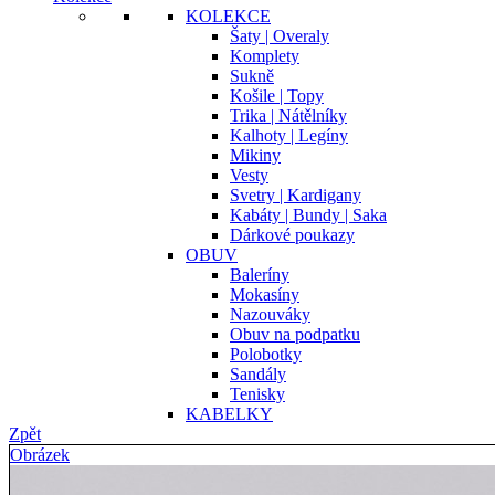
KOLEKCE
Šaty | Overaly
Komplety
Sukně
Košile | Topy
Trika | Nátělníky
Kalhoty | Legíny
Mikiny
Vesty
Svetry | Kardigany
Kabáty | Bundy | Saka
Dárkové poukazy
OBUV
Baleríny
Mokasíny
Nazouváky
Obuv na podpatku
Polobotky
Sandály
Tenisky
KABELKY
Zpět
Obrázek