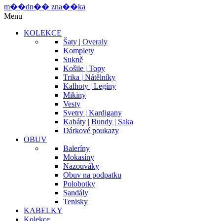
m
�
�
d
n
�
�
z
n
a
�
�
k
a
Menu
KOLEKCE
Šaty | Overaly
Komplety
Sukně
Košile | Topy
Trika | Nátělníky
Kalhoty | Legíny
Mikiny
Vesty
Svetry | Kardigany
Kabáty | Bundy | Saka
Dárkové poukazy
OBUV
Baleríny
Mokasíny
Nazouváky
Obuv na podpatku
Polobotky
Sandály
Tenisky
KABELKY
Kolekce