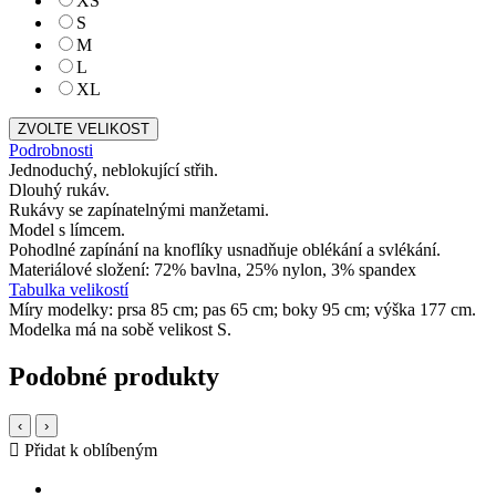
XS
S
M
L
XL
ZVOLTE VELIKOST
Podrobnosti
Jednoduchý, neblokující střih.
Dlouhý rukáv.
Rukávy se zapínatelnými manžetami.
Model s límcem.
Pohodlné zapínání na knoflíky usnadňuje oblékání a svlékání.
Materiálové složení: 72% bavlna, 25% nylon, 3% spandex
Tabulka velikostí
Míry modelky: prsa 85 cm; pas 65 cm; boky 95 cm; výška 177 cm.
Modelka má na sobě velikost S.
Podobné produkty
‹
›
Přidat k oblíbeným