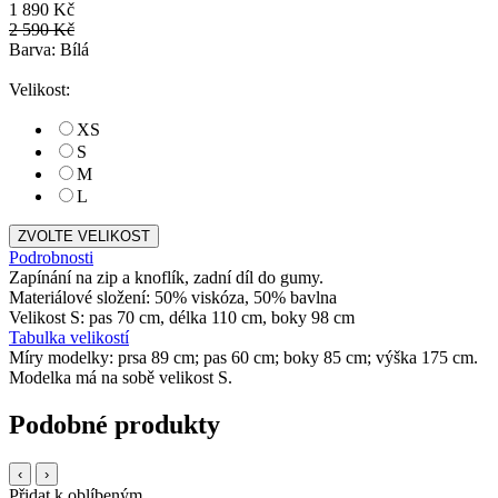
1 890 Kč
2 590 Kč
Barva: Bílá
Velikost:
XS
S
M
L
ZVOLTE VELIKOST
Podrobnosti
Zapínání na zip a knoflík, zadní díl do gumy.
Materiálové složení: 50% viskóza, 50% bavlna
Velikost S: pas 70 cm, délka 110 cm, boky 98 cm
Tabulka velikostí
Míry modelky: prsa 89 cm; pas 60 cm; boky 85 cm; výška 175 cm.
Modelka má na sobě velikost S.
Podobné produkty
‹
›
Přidat k oblíbeným