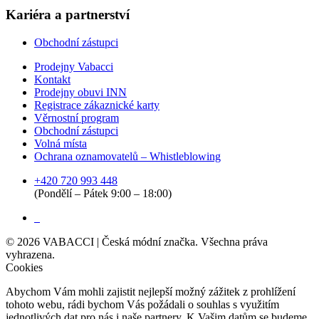
Kariéra a partnerství
Obchodní zástupci
Prodejny Vabacci
Kontakt
Prodejny obuvi INN
Registrace zákaznické karty
Věrnostní program
Obchodní zástupci
Volná místa
Ochrana oznamovatelů – Whistleblowing
+420 720 993 448
(Pondělí – Pátek 9:00 – 18:00)
©
2026
VABACCI | Česká módní značka. Všechna práva
vyhrazena.
Cookies
Abychom Vám mohli zajistit nejlepší možný zážitek z prohlížení
tohoto webu, rádi bychom Vás požádali o souhlas s využitím
jednotlivých dat pro nás i naše partnery. K Vašim datům se budeme