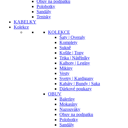
Obuv na podpatku
Polobotky
Sandály
Tenisky
KABELKY
Kolekce
KOLEKCE
Šaty | Overaly
Komplety
Sukně
Košile | Topy
Trika | Nátělníky
Kalhoty | Legíny
Mikiny
Vesty
Svetry | Kardigany
Kabáty | Bundy | Saka
Dárkové poukazy
OBUV
Baleríny
Mokasíny
Nazouváky
Obuv na podpatku
Polobotky
Sandály