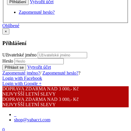
Vytvořit účet
Přihlášení
Zapomenuté heslo?
Oblíbené
×
Přihlášení
Uživatelské jméno
Heslo
Vytvořit účet
Přihlásit se
Zapomenuté jméno?
/
Zapomenuté heslo?
?
Login with Facebook
Login with Google +
DOPRAVA ZDARMA NAD 3 000,- Kč
NEJVYŠŠÍ LETNÍ SLEVY
DOPRAVA ZDARMA NAD 3 000,- Kč
NEJVYŠŠÍ LETNÍ SLEVY
shop@vabacci.com
0