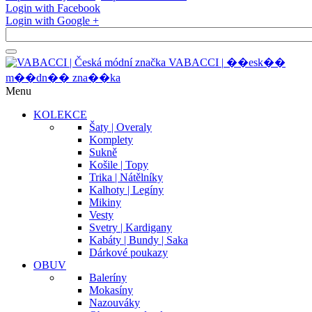
Login with Facebook
Login with Google +
V
A
B
A
C
C
I
|
�
�
e
s
k
�
�
m
�
�
d
n
�
�
z
n
a
�
�
k
a
Menu
KOLEKCE
Šaty | Overaly
Komplety
Sukně
Košile | Topy
Trika | Nátělníky
Kalhoty | Legíny
Mikiny
Vesty
Svetry | Kardigany
Kabáty | Bundy | Saka
Dárkové poukazy
OBUV
Baleríny
Mokasíny
Nazouváky