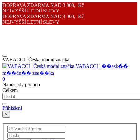
DOPRAVA ZDARMA NAD 3 000,- Kč
NEJVYŠŠÍ LETNÍ SLEVY
DOPRAVA ZDARMA NAD 3 000,- Kč
NEJVYŠŠÍ LETNÍ SLEVY
VABACCI | Česká módní značka
V
A
B
A
C
C
I
|
�
�
e
s
k
�
�
m
�
�
d
n
�
�
z
n
a
�
�
k
a
0
Naposledy přidáno
Celkem
Přihlášení
×