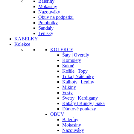
Baleríny
Mokasíny
Nazouváky
Obuv na podpatku
Polobotky
Sandály
Tenisky
KABELKY
Kolekce
KOLEKCE
Šaty | Overaly
Komplety
Sukně
Košile | Topy
Trika | Nátělníky
Kalhoty | Legíny
Mikiny
Vesty
Svetry | Kardigany
Kabáty | Bundy | Saka
Dárkové poukazy
OBUV
Baleríny
Mokasíny
Nazouváky