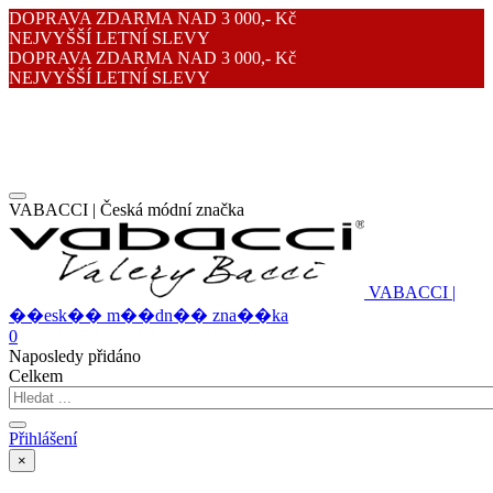
DOPRAVA ZDARMA NAD 3 000,- Kč
NEJVYŠŠÍ LETNÍ SLEVY
DOPRAVA ZDARMA NAD 3 000,- Kč
NEJVYŠŠÍ LETNÍ SLEVY
VABACCI | Česká módní značka
V
A
B
A
C
C
I
|
�
�
e
s
k
�
�
m
�
�
d
n
�
�
z
n
a
�
�
k
a
0
Naposledy přidáno
Celkem
Přihlášení
×