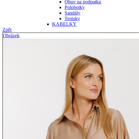
Obuv na podpatku
Polobotky
Sandály
Tenisky
KABELKY
Zpět
Obrázek