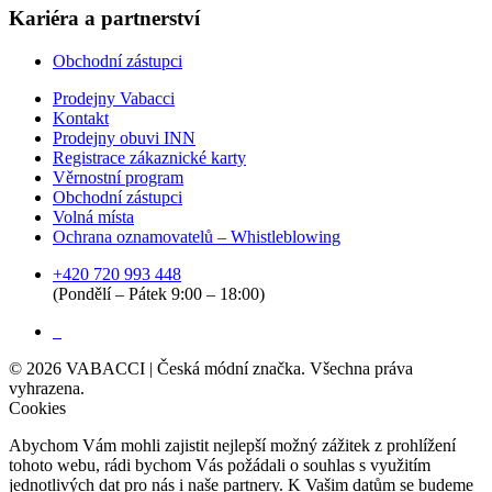
Kariéra a partnerství
Obchodní zástupci
Prodejny Vabacci
Kontakt
Prodejny obuvi INN
Registrace zákaznické karty
Věrnostní program
Obchodní zástupci
Volná místa
Ochrana oznamovatelů – Whistleblowing
+420 720 993 448
(Pondělí – Pátek 9:00 – 18:00)
©
2026
VABACCI | Česká módní značka. Všechna práva
vyhrazena.
Cookies
Abychom Vám mohli zajistit nejlepší možný zážitek z prohlížení
tohoto webu, rádi bychom Vás požádali o souhlas s využitím
jednotlivých dat pro nás i naše partnery. K Vašim datům se budeme