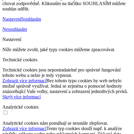
chovat zodpovědně. Kliknutím na tlačítko SOUHLASÍM můžete
souhlas udělit.
Nastavení
Souhlasím
Nesouhlasím
Nastavení
Níže můžete zvolit, jaké typy cookies můžeme zpracovávat.
Technické cookies
Technické cookies jsou nepostradatelné pro správné fungování
tohoto webu a nelze je tedy vypnout.
Zobrazit více informací
Bez tohoto typu cookies by web nebylo
možné správně využívat. Jedná se zejména o pomocné hodnoty
znázorňující Vaše volby, nastavení a zobrazení jednotlivých prvků.
Skrýt více informací
Analytické cookies
Analytické cookies nám pomáhají se neustále zlepšovat.
Zobrazit více informací
Tento typ cookies slouží např. k analýze
návštěv, výkonu webu nebo reklamních kampaní. Získaná data