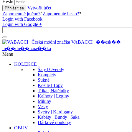
Heslo
Vytvořit účet
Přihlásit se
Zapomenuté jméno?
/
Zapomenuté heslo?
?
Login with Facebook
Login with Google +
V
A
B
A
C
C
I
|
�
�
e
s
k
�
�
m
�
�
d
n
�
�
z
n
a
�
�
k
a
Menu
KOLEKCE
Šaty | Overaly
Komplety
Sukně
Košile | Topy
Trika | Nátělníky
Kalhoty | Legíny
Mikiny
Vesty
Svetry | Kardigany
Kabáty | Bundy | Saka
Dárkové poukazy
OBUV