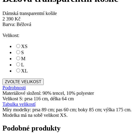
Dámská transparentní košile
2 390 Kč
Obrázek (1)
Barva: Béžová
Obrázek (2)
Obrázek (3)
Velikost:
Obrázek (4)
Obrázek (5)
XS
S
M
L
XL
ZVOLTE VELIKOST
Podrobnosti
Materiálové složení: 90% tencel, 10% polyester
Velikost S: prsa 116 cm, délka 64 cm
Tabulka velikostí
Míry modelky: prsa 89 cm; pas 60 cm; boky 85 cm; výška 175 cm.
Modelka má na sobě velikost XS.
Podobné produkty