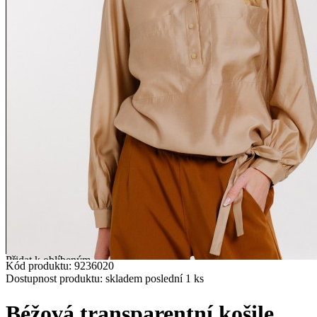
Přidat k oblíbeným
Kód produktu:
9236020
Dostupnost produktu:
skladem
poslední
1
ks
Béžová transparentní košile